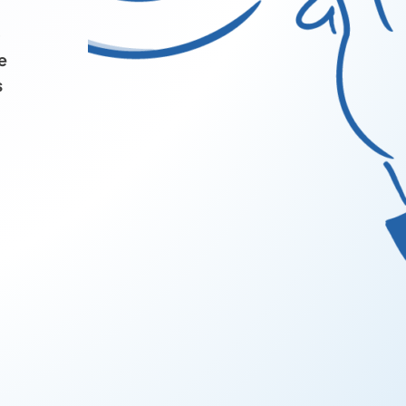
e
e
s