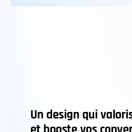
Un design qui valor
et booste vos conve